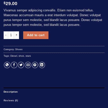
Rated
1
5.00
$
29.00
out of 5
based on
Vivamus semper adipiscing convallis. Etiam non euismod tellus.
customer
Maecenas accumsan mauris a erat interdum volutpat. Donec volutpat
rating
purus tempor sem molestie, sed blandit lacus posuere. Donec volutpat
purus tempor sem molestie, sed blandit lacus posuere.
Magnete Exposure Diesel quantity
Add to cart
Category:
Shoes
Tags:
Diesel
,
shoe
,
stars
Description
Reviews (0)